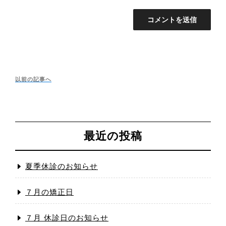
投
稿
以
以前の記事へ
ナ
前
ビ
の
ゲ
投
ー
シ
稿
最近の投稿
ョ
へ
ン
夏季休診のお知らせ
７月の矯正日
７月 休診日のお知らせ