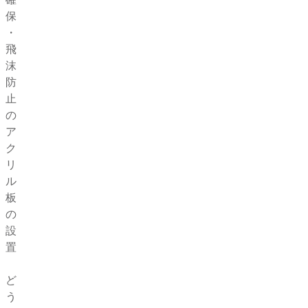
保
・
飛
沫
防
止
の
ア
ク
リ
ル
板
の
設
置
ど
う