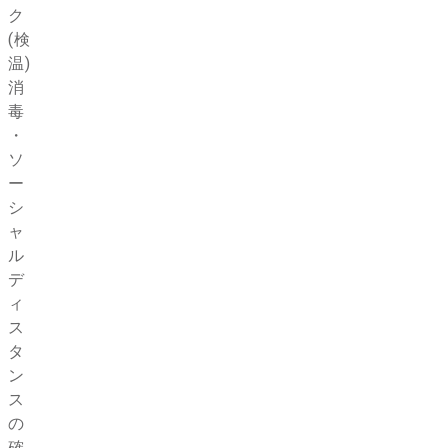
ク
(検
温)・
消
毒
・
ソ
ー
シ
ャ
ル
デ
ィ
ス
タ
ン
ス
の
確