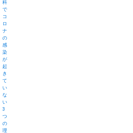
科
で
コ
ロ
ナ
の
感
染
が
起
き
て
い
な
い
3
つ
の
理