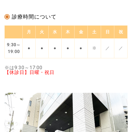
診療時間について
月
火
水
木
金
土
日
祝
9:30～
●
●
●
●
●
※
／
／
19:00
※は9:30～17:00
【休診日】日曜・祝日