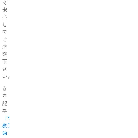
ぞ
安
心
し
て
ご
来
院
下
さ
い。
参
考
記
事：
【考
察】
歯