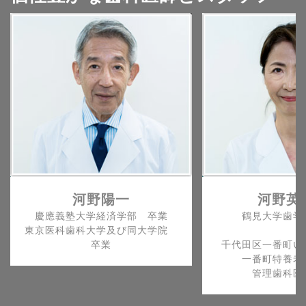
河野陽一
河野英
慶應義塾大学経済学部 卒業
鶴見大学歯学
東京医科歯科大学及び同大学院
卒業
千代田区一番町い
一番町特養老
管理歯科医