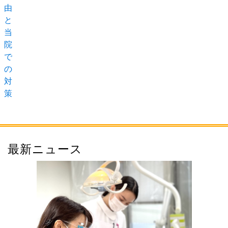
由
と
当
院
で
の
対
策
最新ニュース