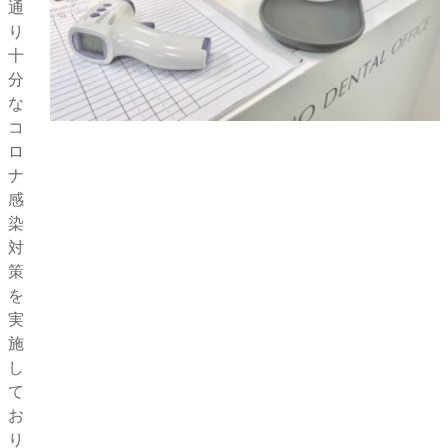
通
り
十
分
な
コ
ロ
ナ
感
染
対
策
を
実
施
し
て
お
り