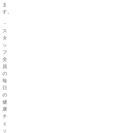
ま
す。
・
ス
タ
ッ
フ
全
員
の
毎
日
の
健
康
チ
ェ
ッ