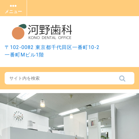
Skip
to
メニュー
メ
content
ニ
ュ
ー
〒102-0082 東京都千代田区一番町10-2
一番町Mビル1階