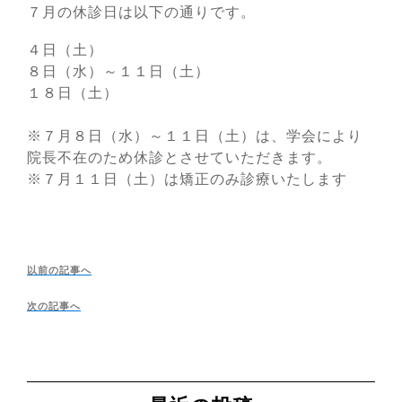
７月の休診日は以下の通りです。
４日（土）
８日（水）～１１日（土）
１８日（土）
※７月８日（水）～１１日（土）は、学会により
院長不在のため休診とさせていただきます。
※７月１１日（土）は矯正のみ診療いたします
投
稿
以
以前の記事へ
ナ
前
ビ
次
次の記事へ
の
ゲ
の
投
ー
投
シ
稿
ョ
稿
へ
ン
へ