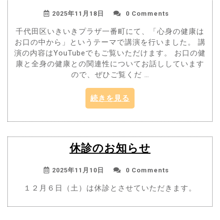
2025年11月18日
0 Comments
千代田区いきいきプラザ一番町にて、「心身の健康は
お口の中から」というテーマで講演を行いました。 講
演の内容はYouTubeでもご覧いただけます。 お口の健
康と全身の健康との関連性についてお話ししています
ので、ぜひご覧くだ …
“講
続きを見る
演
を
行
い
休診のお知らせ
ま
し
2025年11月10日
0 Comments
た”
１２月６日（土）は休診とさせていただきます。