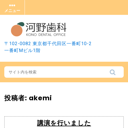
Skip
to
メニュー
メ
content
ニ
ュ
ー
〒102-0082 東京都千代田区一番町10-2
一番町Mビル1階
投稿者:
akemi
講演を行いました