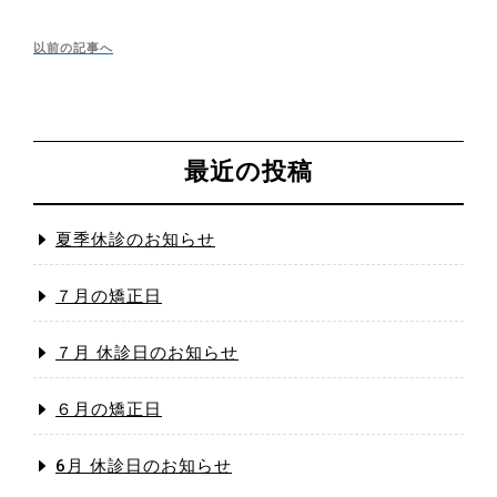
投
稿
以
以前の記事へ
ナ
前
ビ
の
ゲ
投
ー
シ
稿
最近の投稿
ョ
へ
ン
夏季休診のお知らせ
７月の矯正日
７月 休診日のお知らせ
６月の矯正日
6月 休診日のお知らせ