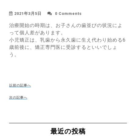
2021年3月5日
0 Comments
治療開始の時期は、お子さんの歯並びの状況によ
って個人差があります。
小児矯正は、乳歯から永久歯に生え代わり始める6
歳前後に、矯正専門医に受診するといいでしょ
う。
投
稿
以
以前の記事へ
ナ
前
ビ
次
次の記事へ
の
ゲ
の
投
ー
投
シ
稿
ョ
稿
へ
ン
へ
最近の投稿