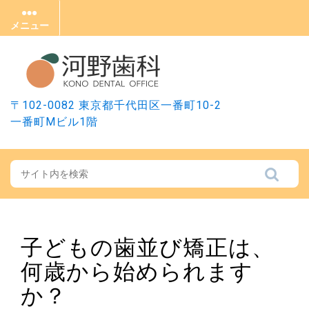
Skip
to
メニュー
メ
content
ニ
ュ
ー
〒102-0082 東京都千代田区一番町10-2
一番町Mビル1階
子どもの歯並び矯正は、
何歳から始められます
か？